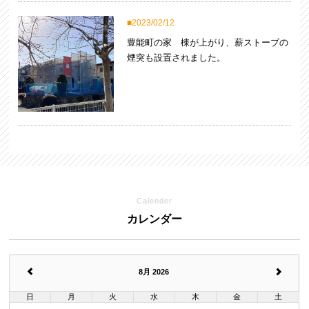
2023/02/12
豊能町の家 棟が上がり、薪ストーブの
煙突も設置されました。
Calender
カレンダー
8月 2026
日
月
火
水
木
金
土