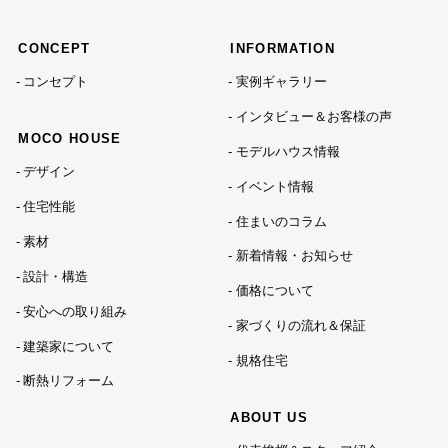
2024年06月 (2)
CONCEPT
INFORMATION
2024年05月 (1)
コンセプト
実例ギャラリー
インタビュー＆お客様の声
2024年04月 (1)
MOCO HOUSE
モデルハウス情報
デザイン
イベント情報
2024年01月 (1)
住宅性能
住まいのコラム
素材
新着情報・お知らせ
2023年12月 (5)
設計・構造
価格について
安心への取り組み
家づくりの流れ＆保証
2023年11月 (3)
建築家について
規格住宅
断熱リフォーム
2023年10月 (2)
ABOUT US