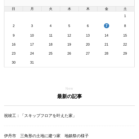
日
月
火
水
木
金
土
1
7
2
3
4
5
6
8
9
10
11
12
13
14
15
16
17
18
19
20
21
22
23
24
25
26
27
28
29
30
31
New
最新の記事
祝竣工：「スキップフロアを叶えた家」
伊丹市 三角形の土地に建つ家 地鎮祭の様子