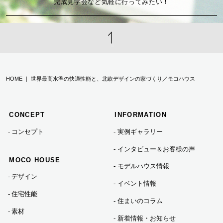
完成見学会など気軽に行ってみたい！
2024年08月 (1)
2024年07月 (3)
HOME ｜ 世界最高水準の快適性能と、北欧デザインの家づくり／モコハウス
2024年06月 (2)
CONCEPT
INFORMATION
2024年05月 (1)
コンセプト
実例ギャラリー
インタビュー＆お客様の声
2024年04月 (1)
MOCO HOUSE
モデルハウス情報
デザイン
イベント情報
2024年01月 (1)
住宅性能
住まいのコラム
素材
新着情報・お知らせ
2023年12月 (5)