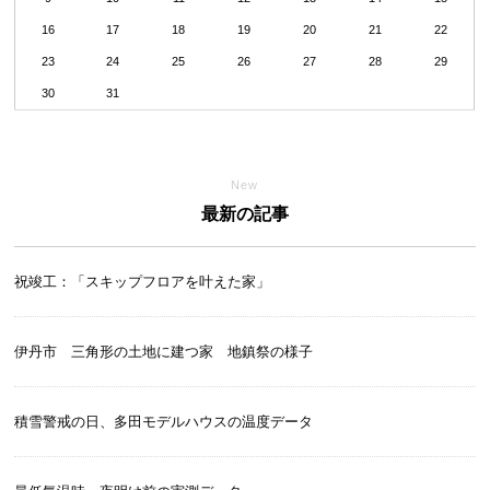
16
17
18
19
20
21
22
23
24
25
26
27
28
29
30
31
New
最新の記事
祝竣工：「スキップフロアを叶えた家」
伊丹市 三角形の土地に建つ家 地鎮祭の様子
積雪警戒の日、多田モデルハウスの温度データ