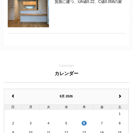
箕面に建つ、UA値0.22、C値0.058の家
Calender
カレンダー
8月 2026
日
月
火
水
木
金
土
1
6
2
3
4
5
7
8
9
10
11
12
13
14
15