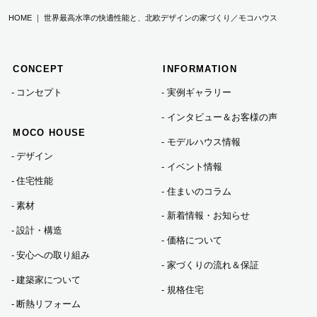
HOME ｜ 世界最高水準の快適性能と、北欧デザインの家づくり／モコハウス
2024年07月 (3)
CONCEPT
INFORMATION
2024年06月 (2)
コンセプト
実例ギャラリー
インタビュー＆お客様の声
2024年05月 (1)
MOCO HOUSE
モデルハウス情報
デザイン
イベント情報
2024年04月 (1)
住宅性能
住まいのコラム
素材
新着情報・お知らせ
2024年01月 (1)
設計・構造
価格について
安心への取り組み
家づくりの流れ＆保証
2023年12月 (5)
建築家について
規格住宅
断熱リフォーム
2023年11月 (3)