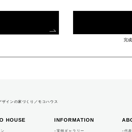
完成
！
欧デザインの家づくり／モコハウス
O HOUSE
INFORMATION
AB
イン
実例ギャラリー
代