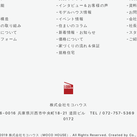
性能
インタビュー＆お客様の声
資
モデルハウス情報
お
・構造
イベント情報
会
への取り組み
住まいのコラム
社
家について
新着情報・お知らせ
ス
リフォーム
価格について
ご
家づくりの流れ＆保証
規格住宅
株式会社モコハウス
666-0016 兵庫県川西市中央町18-21 道田ビル
TEL / 072-757-5369
0172
t© 2019 株式会社モコハウス（MOCO HOUSE）.
All Rights Reserved. Created by Co.