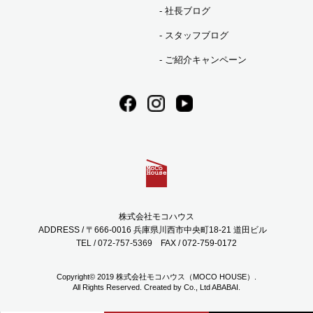
（2）人の生命，身体または財産の保護のために必要がある
社長ブログ
場合であって，本人の同意を得ることが困難であるとき
スタッフブログ
（3）公衆衛生の向上または児童の健全な育成の推進のため
に特に必要がある場合であって，本人の同意を得ることが
ご紹介キャンペーン
困難であるとき
（4）国の機関もしくは地方公共団体またはその委託を受け
た者が法令の定める事務を遂行することに対して協力する
必要がある場合であって，本人の同意を得ることにより当
該事務の遂行に支障を及ぼすおそれがあるとき
（5）予め次の事項を告知あるいは公表をしている場合
利用目的に第三者への提供を含むこと
第三者に提供されるデータの項目
第三者への提供の手段または方法
本人の求めに応じて個人情報の第三者への提供を停止する
株式会社モコハウス
こと
ADDRESS / 〒666-0016 兵庫県川西市中央町18-21 道田ビル
前項の定めにかかわらず，次に掲げる場合は第三者には該
TEL / 072-757-5369
FAX / 072-759-0172
当しないものとします。
（1）当社が利用目的の達成に必要な範囲内において個人
Copyright© 2019 株式会社モコハウス（MOCO HOUSE）.
情報の取扱いの全部または一部を委託する場合
All Rights Reserved. Created by Co., Ltd
ABABAI.
（2）合併その他の事由による事業の承継に伴って個人情