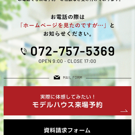
当社は，ユーザーが利用登録をする際に氏名，生年月日，
住所，電話番号，メールアドレス，銀行口座番号，クレジ
ットカード番号，運転免許証番号などの個人情報をお尋ね
することがあります。また，ユーザーと提携先などとの間
でなされたユーザーの個人情報を含む取引記録や，決済に
関する情報を当社の提携先（情報提供元，広告主，広告配
信先などを含みます。以下，｢提携先｣といいます。）など
から収集することがあります。
当社は，ユーザーについて，利用したサービスやソフトウ
エア，購入した商品，閲覧したページや広告の履歴，検索
した検索キーワード，利用日時，利用方法，利用環境（携
帯端末を通じてご利用の場合の当該端末の通信状態，利用
に際しての各種設定情報なども含みます），IPアドレス，
クッキー情報，位置情報，端末の個体識別情報などの履歴
情報および特性情報を，ユーザーが当社や提携先のサービ
スを利用しまたはページを閲覧する際に収集します。
第３条（個人情報を収集・利用する目的）
当社が個人情報を収集・利用する目的は，以下のとおりで