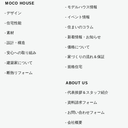
MOCO HOUSE
先が提供するものも含みます）に転送したりする目的
モデルハウス情報
（6）代金の支払を遅滞したり第三者に損害を発生させたり
デザイン
するなど，本サービスの利用規約に違反したユーザーや，
イベント情報
不正・不当な目的でサービスを利用しようとするユーザー
住宅性能
住まいのコラム
の利用をお断りするために，利用態様，氏名や住所など個
素材
人を特定するための情報を利用する目的
新着情報・お知らせ
（7）ユーザーからのお問い合わせに対応するために，お問
設計・構造
価格について
い合わせ内容や代金の請求に関する情報など当社がユーザ
安心への取り組み
ーに対してサービスを提供するにあたって必要となる情報
家づくりの流れ＆保証
や，ユーザーのサービス利用状況，連絡先情報などを利用
建築家について
する目的
規格住宅
（8）上記の利用目的に付随する目的
断熱リフォーム
ABOUT US
第４条（個人情報の第三者提供）
代表挨拶＆スタッフ紹介
当社は，次に掲げる場合を除いて，あらかじめユーザーの
資料請求フォーム
同意を得ることなく，第三者に個人情報を提供することは
お問い合わせフォーム
ありません。ただし，個人情報保護法その他の法令で認め
られる場合を除きます。
会社概要
（1）法令に基づく場合