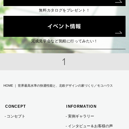
す。
無料カタログをプレゼント！
（1）ユーザーに自分の登録情報の閲覧や修正，利用状況の
閲覧を行っていただくために，氏名，住所，連絡先，支払
方法などの登録情報，利用されたサービスや購入された商
品，およびそれらの代金などに関する情報を表示する目的
（2）ユーザーにお知らせや連絡をするためにメールアドレ
完成見学会など気軽に行ってみたい！
スを利用する場合やユーザーに商品を送付したり必要に応
じて連絡したりするため，氏名や住所などの連絡先情報を
利用する目的
（3）ユーザーの本人確認を行うために，氏名，生年月日，
住所，電話番号，銀行口座番号，クレジットカード番号，
運転免許証番号，配達証明付き郵便の到達結果などの情報
を利用する目的
HOME ｜ 世界最高水準の快適性能と、北欧デザインの家づくり／モコハウス
（4）ユーザーに代金を請求するために，購入された商品名
や数量，利用されたサービスの種類や期間，回数，請求金
額，氏名，住所，銀行口座番号やクレジットカード番号な
CONCEPT
INFORMATION
どの支払に関する情報などを利用する目的
（5）ユーザーが簡便にデータを入力できるようにするため
コンセプト
実例ギャラリー
に，当社に登録されている情報を入力画面に表示させた
り，ユーザーのご指示に基づいて他のサービスなど（提携
インタビュー＆お客様の声