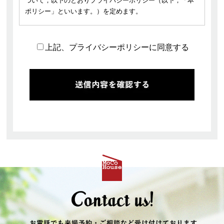
ついて，以下のとおりプライバシーポリシー（以下，「本
ポリシー」といいます。）を定めます。
第1条（プライバシー情報）
上記、プライバシーポリシーに同意する
プライバシー情報のうち「個人情報」とは，個人情報保護
法にいう「個人情報」を指すものとし，生存する個人に関
する情報であって，当該情報に含まれる氏名，生年月日，
住所，電話番号，連絡先その他の記述等により特定の個人
を識別できる情報を指します。
プライバシー情報のうち「履歴情報および特性情報」と
は，上記に定める「個人情報」以外のものをいい，ご利用
いただいたサービスやご購入いただいた商品，ご覧になっ
たページや広告の履歴，ユーザーが検索された検索キーワ
ード，ご利用日時，ご利用の方法，ご利用環境，郵便番号
や性別，職業，年齢，ユーザーのIPアドレス，クッキー情
報，位置情報，端末の個体識別情報などを指します。
第２条（プライバシー情報の収集方法）