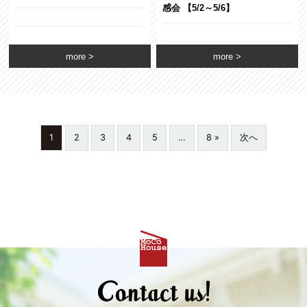
感会 【5/2～5/6】
more
more
1
2
3
4
5
…
8 »
次へ