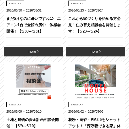
EVENT DAY
EVENT DAY
2026/05/30 ～2026/05/31
2026/05/23 ～2026/05/24
まだ5月なのに暑いですね🥵 エ
これから家づくりを始める方必
アコン1台で全館冷房中 体感会
見！住み替え相談会を開催しま
開催！【5/30～5/31】
す！【5/23～5/24】
more
more
EVENT DAY
EVENT DAY
2026/05/09 ～2026/05/10
2026/05/02 ～2026/05/06
土地と建物の資金計画相談会開
花粉・黄砂・PM2.5をシャット
催！【5/9～5/10】
アウト！「深呼吸できる家」体