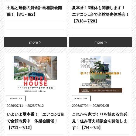
土地と建物の資金計画相談会開
夏本番！3連休も開催します！
催！【8/1～8/2】
エアコン1台で全館冷房体感会！
【7/18～7/20】
more
more
EVENT DAY
EVENT DAY
2026/07/11 ～2026/07/12
2026/07/04 ～2026/07/05
いよいよ夏本番！ エアコン1台
これから家づくりを始める方必
で全館冷房中 体感会開催！
見！住み替え相談会を開催しま
【7/11～7/12】
す！【7/4～7/5】