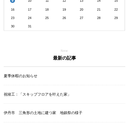
9
10
11
12
13
14
15
16
17
18
19
20
21
22
23
24
25
26
27
28
29
30
31
New
最新の記事
夏季休暇のお知らせ
祝竣工：「スキップフロアを叶えた家」
伊丹市 三角形の土地に建つ家 地鎮祭の様子