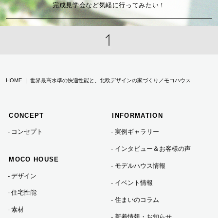
2024年12月 (2)
完成見学会など気軽に行ってみたい！
2024年10月 (2)
2024年08月 (1)
HOME ｜ 世界最高水準の快適性能と、北欧デザインの家づくり／モコハウス
2024年07月 (3)
CONCEPT
INFORMATION
2024年06月 (2)
コンセプト
実例ギャラリー
インタビュー＆お客様の声
2024年05月 (1)
MOCO HOUSE
モデルハウス情報
デザイン
イベント情報
2024年04月 (1)
住宅性能
住まいのコラム
素材
新着情報・お知らせ