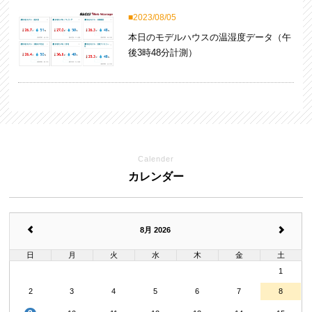
2023/08/05
本日のモデルハウスの温湿度データ（午
後3時48分計測）
Calender
カレンダー
8月 2026
日
月
火
水
木
金
土
1
2
3
4
5
6
7
8