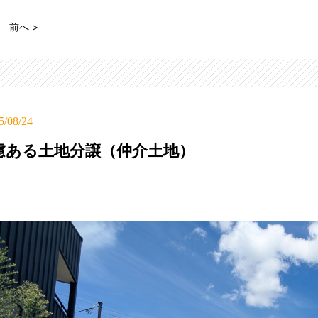
前へ >
5/08/24
慮ある土地分譲（仲介土地）