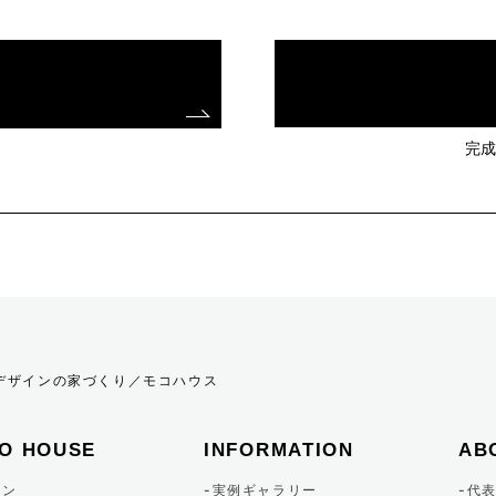
完成
！
欧デザインの家づくり／モコハウス
O HOUSE
INFORMATION
AB
イン
実例ギャラリー
代