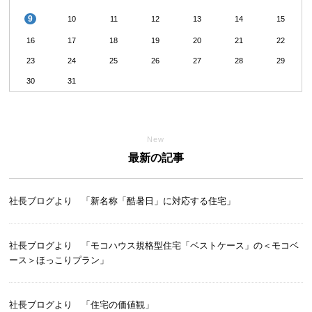
9
10
11
12
13
14
15
16
17
18
19
20
21
22
23
24
25
26
27
28
29
30
31
New
最新の記事
社長ブログより 「新名称「酷暑日」に対応する住宅」
社長ブログより 「モコハウス規格型住宅「ベストケース」の＜モコベ
ース＞ほっこりプラン」
社長ブログより 「住宅の価値観」