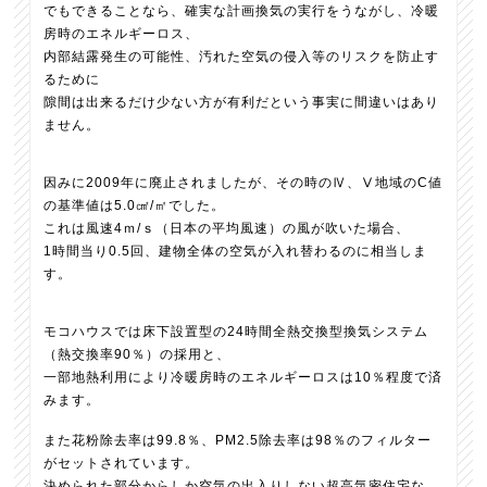
でもできることなら、確実な計画換気の実行をうながし、冷暖
房時のエネルギーロス、
内部結露発生の可能性、汚れた空気の侵入等のリスクを防止す
るために
隙間は出来るだけ少ない方が有利だという事実に間違いはあり
ません。
因みに2009年に廃止されましたが、その時のⅣ、Ⅴ地域のC値
の基準値は5.0㎠/㎡でした。
これは風速4ｍ/ｓ（日本の平均風速）の風が吹いた場合、
1時間当り0.5回、建物全体の空気が入れ替わるのに相当しま
す。
モコハウスでは床下設置型の24時間全熱交換型換気システム
（熱交換率90％）の採用と、
一部地熱利用により冷暖房時のエネルギーロスは10％程度で済
みます。
また花粉除去率は99.8％、PM2.5除去率は98％のフィルター
がセットされています。
決められた部分からしか空気の出入りしない超高気密住宅な