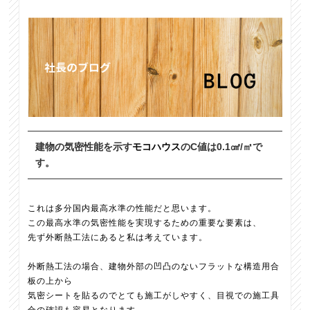
建物の気密性能を示す
モコハウス
のC値は0.1㎠/㎡で
す。
これは多分国内最高水準の性能だと思います。
この最高水準の気密性能を実現するための重要な要素は、
先ず外断熱工法にあると私は考えています。
外断熱工法の場合、建物外部の凹凸のないフラットな構造用合
板の上から
気密シートを貼るのでとても施工がしやすく、目視での施工具
合の確認も容易となります。