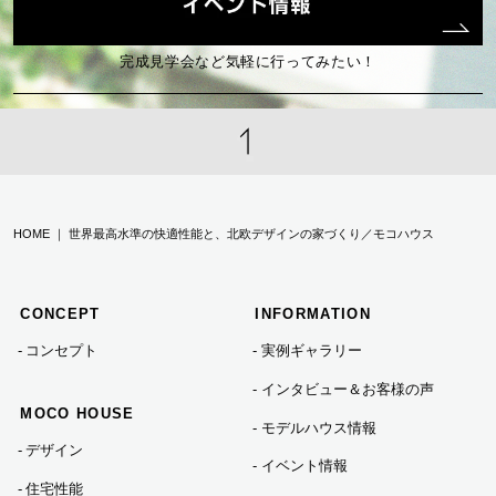
2023年01月 (2)
完成見学会など気軽に行ってみたい！
2022年12月 (1)
2022年11月 (4)
HOME ｜ 世界最高水準の快適性能と、北欧デザインの家づくり／モコハウス
2022年10月 (2)
CONCEPT
INFORMATION
2022年09月 (3)
コンセプト
実例ギャラリー
インタビュー＆お客様の声
2022年08月 (1)
MOCO HOUSE
モデルハウス情報
デザイン
イベント情報
2022年07月 (10)
住宅性能