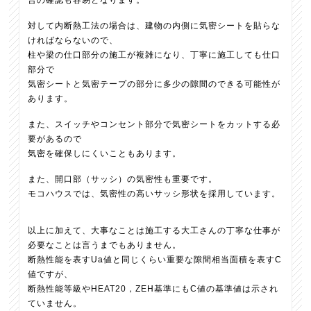
対して内断熱工法の場合は、建物の内側に気密シートを貼らな
ければならないので、
柱や梁の仕口部分の施工が複雑になり、丁寧に施工しても仕口
部分で
気密シートと気密テープの部分に多少の隙間のできる可能性が
あります。
また、スイッチやコンセント部分で気密シートをカットする必
要があるので
気密を確保しにくいこともあります。
また、開口部（サッシ）の気密性も重要です。
モコハウスでは、気密性の高いサッシ形状を採用しています。
以上に加えて、大事なことは施工する大工さんの丁寧な仕事が
必要なことは言うまでもありません。
断熱性能を表すUa値と同じくらい重要な隙間相当面積を表すC
値ですが、
断熱性能等級やHEAT20，ZEH基準にもC値の基準値は示され
ていません。