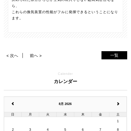
ら、
これらの換気装置の性能がフルに発揮できるということになり
ます。
一覧
< 次へ
前へ >
Calender
カレンダー
8月 2026
日
月
火
水
木
金
土
1
2
3
4
5
6
7
8