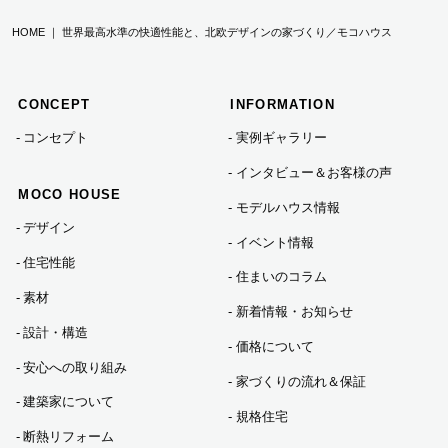
HOME ｜ 世界最高水準の快適性能と、北欧デザインの家づくり／モコハウス
2022年10月 (2)
CONCEPT
INFORMATION
2022年09月 (3)
コンセプト
実例ギャラリー
インタビュー＆お客様の声
2022年08月 (1)
MOCO HOUSE
モデルハウス情報
デザイン
イベント情報
2022年07月 (10)
住宅性能
住まいのコラム
素材
新着情報・お知らせ
2022年06月 (6)
設計・構造
価格について
安心への取り組み
家づくりの流れ＆保証
2022年03月 (1)
建築家について
規格住宅
断熱リフォーム
2021年09月 (1)