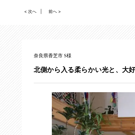
< 次へ
前へ >
奈良県香芝市 S様
北側から入る柔らかい光と、大