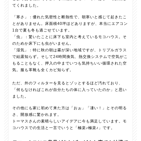
てくれました。
「寒さ」：優れた気密性と断熱性で、朝寒いと感じて起きたこ
とがありません。床面積40坪ほどありますが、本当にエアコン
1台で夏も冬も過ごせています。
「虫」：驚いたことに床下も室内と考えているモコハウス。そ
のためか床下にも虫がいません。
「湿気」：特に秋の朝は霧が深い地域ですが、トリプルガラス
で結露知らず。そして24時間換気、熱交換システムで空気がこ
もることもなく、押入の中までいつも気持ちいい循環された空
気。服も革靴も全くカビ知らず。
ただ、外のフィルターを見るとゾッとするほど汚れており、
「何もなければこれが自分たちの体に入っていたのか」と思い
ました。
その他にも家に初めて来た方は「おぉ」「凄い！」とその明る
さ、開放感に驚かれます。
トーマスさんの素晴らしいアイデアに今も満足しています。モ
コハウスでの生活と一言でいうと「極楽♪極楽♪」です。