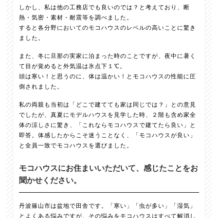
しかし、私は他の工務店でも良いのでは？と考えており、断
熱・気密・素材・耐震等を調べました。
すると各分野においてのモコハウスのレベルの高いことに驚き
ました。
また、冬に旦那の実家に泊まった時のことですが、夜中に暑く
て目が覚めると外気温は氷点下１℃。
頭は寒い！と思うのに、体は温かい！とモコハウスの性能に圧
倒されました。
私の両親も当初は「どこで建てても家は同じでは？」との意見
でしたが、真夏にモデルハウスを見学した時、２階も含め家全
体の涼しさに驚き、「これならモコハウスで建てたら良い」と
即答。体感したからこそ迷うことなく、「モコハウスが良い」
と全員一致でモコハウスを選びました。
モコハウスにお住まいいただいて、感じたことをお
聞かせください。
丹波篠山市は盆地で田舎です。「寒い」「虫が多い」「湿気」
とよくある悩みですが、その悩みをモコハウスはすべて解消し