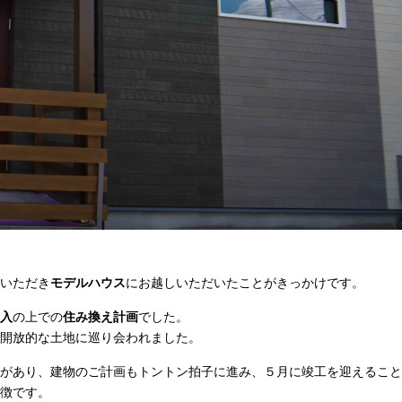
いただき
モデルハウス
にお越しいただいたことがきっかけです。
入
の上での
住み換え計画
でした。
開放的な土地に巡り会われました。
があり、建物のご計画もトントン拍子に進み、５月に竣工を迎えること
徴です。