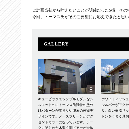
ご計画当初から叶えたいことが明確だったS様、その
今回、トーマス氏がそのご要望にお応えできたと思い
GALLERY
キュービックでシンプルモダンなシ
ホワイトアッシ
ルエットのにトーマス氏独特の塗分
シルバーがアク
けパターンが飽きない印象の外観デ
り、白い樹脂サ
ザインです。ノースフリーンがアク
トンをうまく見
セントカラーになっています。チー
クに塗られた木製玄関ドアーが全体