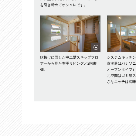
を引き締めてオシャレです。
吹抜けに面した中二階スキップフロ
システムキッチ
アーから見た右手リビングと2階書
食洗器はパナソ
棚。
オープンタイプ
元空間はゴミ箱
さなニッチは調