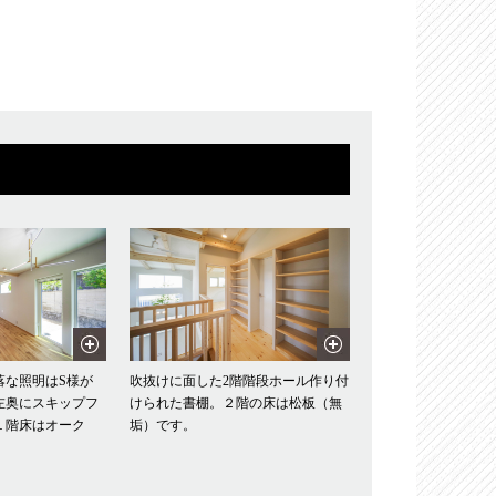
落な照明はS様が
吹抜けに面した2階階段ホール作り付
左奥にスキップフ
けられた書棚。２階の床は松板（無
１階床はオーク
垢）です。