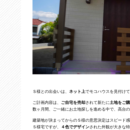
Ｓ様との出会いは、
ネット上
でモコハウスを見付けて
ご計画内容は、
ご自宅を売却
されて新たに
土地をご購
数ヶ月間、ご一緒にお土地探しを進める中で、高台の
建築地が決まってからのＳ様の意思決定はスピード感
Ｓ様宅ですが、
４色でデザイン
された外観が大きな特