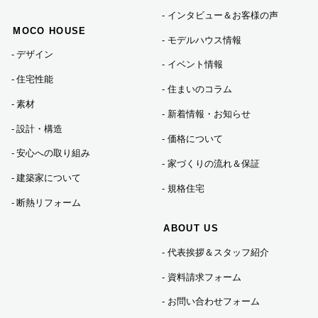
インタビュー＆お客様の声
2024年05月 (1)
MOCO HOUSE
モデルハウス情報
デザイン
イベント情報
2024年04月 (1)
住宅性能
住まいのコラム
素材
新着情報・お知らせ
2024年01月 (1)
設計・構造
価格について
安心への取り組み
家づくりの流れ＆保証
2023年12月 (5)
建築家について
規格住宅
断熱リフォーム
2023年11月 (3)
ABOUT US
代表挨拶＆スタッフ紹介
2023年10月 (2)
資料請求フォーム
2023年09月 (3)
お問い合わせフォーム