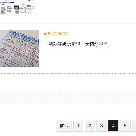
2022/06/03
「断熱等級の新設」大切な視点！
前へ
1
2
3
4
5